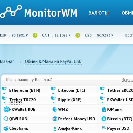
ВАЛЮТЫ
ОБМ
EUR → 93.1901 Р
UAH → 18.1092 Р
USD → 80.9293 Р
ВСЕГ
Главная
→
Обмен ЮМани на PayPal USD
Какая валюта у Вас есть?
Все в
Ethereum (ETH)
Litecoin (LTC)
Tether ERC20
Tether TRC20
Ripple (XRP)
FKWallet US
(USDT)
FKWallet RUB
WMZ
ЮМани
QIWI RUB
Perfect Money USD
Bitcoin (BTC)
Сбербанк
Альфа-Клик
Payeer USD